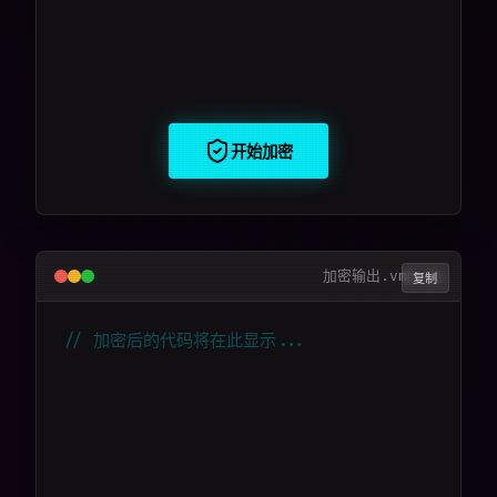
开始加密
加密输出.vmp.js
复制